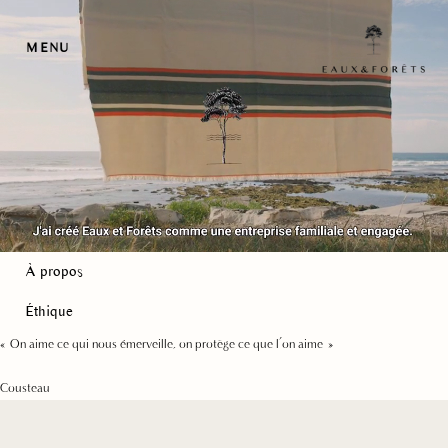
Aller
au
MENU
contenu
À propos
Éthique
« On aime ce qui nous émerveille, on protège ce que l’on aime »
Cousteau